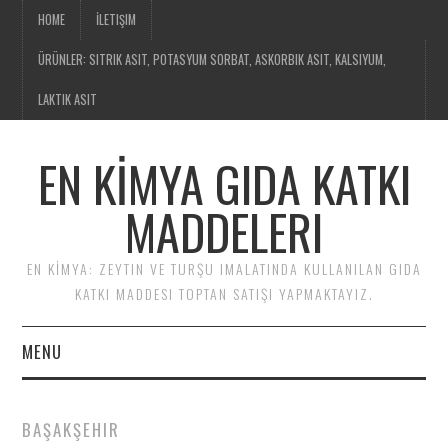
HOME
İLETIŞIM
ÜRÜNLER: SITRIK ASIT, POTASYUM SORBAT, ASKORBIK ASIT, KALSIYUM,
LAKTIK ASIT
EN KİMYA GIDA KATKI
MADDELERI
EN KİMYA: ZEYTIN VE TURŞU IMALATINDA KULLANILAN GIDA
KATKI MADDESI TOPTAN SATIŞI YAPMAKTAYIZ.
MENU
HOME
BAŞAKŞEHIR