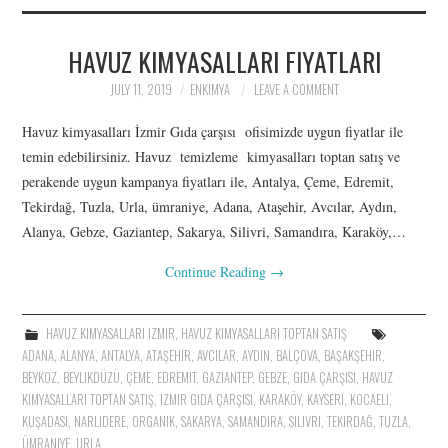
İLETIŞIM
HAVUZ KIMYASALLARI FIYATLARI
ÜRÜNLER: SITRIK ASIT,
JULY 11, 2019
ENKIMYA
LEAVE A COMMENT
POTASYUM SORBAT,
Havuz kimyasalları İzmir Gıda çarşısı ofisimizde uygun fiyatlar ile
ASKORBIK ASIT,
temin edebilirsiniz. Havuz temizleme kimyasalları toptan satış ve
perakende uygun kampanya fiyatları ile, Antalya, Çeme, Edremit,
KALSIYUM, LAKTIK ASIT
Tekirdağ, Tuzla, Urla, ümraniye, Adana, Ataşehir, Avcılar, Aydın,
Alanya, Gebze, Gaziantep, Sakarya, Silivri, Samandıra, Karaköy,…
Continue Reading
→
HAVUZ KIMYASALLARI IZMIR
,
HAVUZ KIMYASALLARI TOPTAN SATIŞ
ADANA
,
ALANYA
,
ANTALYA
,
ATAŞEHIR
,
AVCILAR
,
AYDIN
,
BALÇOVA
,
BAŞAKŞEHIR
,
BEYKOZ
,
BEYLIKDÜZÜ
,
ÇEME
,
EDREMIT
,
GAZIANTEP
,
GEBZE
,
GIDA ÇARŞISI
,
HAVUZ
KIMYASALLARI TOPTAN SATIŞ
,
IZMIR GIDA ÇARŞISI
,
KARAKÖY
,
KAYSERI
,
KOCAELI
,
KUŞADASI
,
NARLIDERE
,
ORGANIK
,
SAKARYA
,
SAMANDIRA
,
SILIVRI
,
TEKIRDAĞ
,
TUZLA
,
ÜMRANIYE
,
URLA