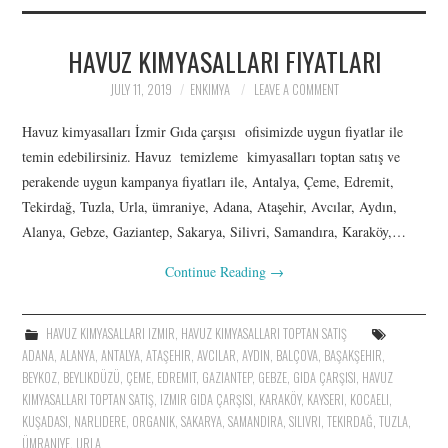
İLETIŞIM
HAVUZ KIMYASALLARI FIYATLARI
ÜRÜNLER: SITRIK ASIT,
JULY 11, 2019
ENKIMYA
LEAVE A COMMENT
POTASYUM SORBAT,
Havuz kimyasalları İzmir Gıda çarşısı ofisimizde uygun fiyatlar ile
ASKORBIK ASIT,
temin edebilirsiniz. Havuz temizleme kimyasalları toptan satış ve
perakende uygun kampanya fiyatları ile, Antalya, Çeme, Edremit,
KALSIYUM, LAKTIK ASIT
Tekirdağ, Tuzla, Urla, ümraniye, Adana, Ataşehir, Avcılar, Aydın,
Alanya, Gebze, Gaziantep, Sakarya, Silivri, Samandıra, Karaköy,…
Continue Reading
→
HAVUZ KIMYASALLARI IZMIR
,
HAVUZ KIMYASALLARI TOPTAN SATIŞ
ADANA
,
ALANYA
,
ANTALYA
,
ATAŞEHIR
,
AVCILAR
,
AYDIN
,
BALÇOVA
,
BAŞAKŞEHIR
,
BEYKOZ
,
BEYLIKDÜZÜ
,
ÇEME
,
EDREMIT
,
GAZIANTEP
,
GEBZE
,
GIDA ÇARŞISI
,
HAVUZ
KIMYASALLARI TOPTAN SATIŞ
,
IZMIR GIDA ÇARŞISI
,
KARAKÖY
,
KAYSERI
,
KOCAELI
,
KUŞADASI
,
NARLIDERE
,
ORGANIK
,
SAKARYA
,
SAMANDIRA
,
SILIVRI
,
TEKIRDAĞ
,
TUZLA
,
ÜMRANIYE
,
URLA