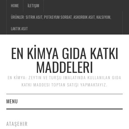
HOME
İLETIŞIM
ÜRÜNLER: SITRIK ASIT, POTASYUM SORBAT, ASKORBIK ASIT, KALSIYUM,
LAKTIK ASIT
EN KİMYA GIDA KATKI
MADDELERI
EN KİMYA: ZEYTIN VE TURŞU IMALATINDA KULLANILAN GIDA
KATKI MADDESI TOPTAN SATIŞI YAPMAKTAYIZ.
MENU
HOME
ATAŞEHIR