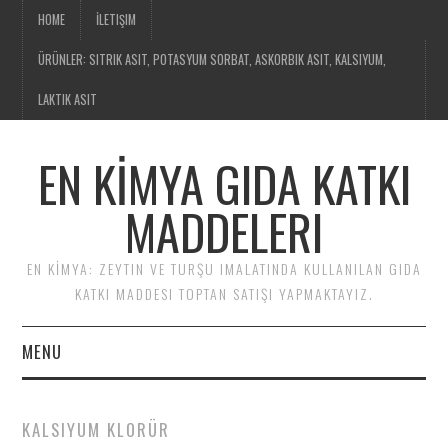
HOME
İLETIŞIM
ÜRÜNLER: SITRIK ASIT, POTASYUM SORBAT, ASKORBIK ASIT, KALSIYUM,
LAKTIK ASIT
EN KİMYA GIDA KATKI
MADDELERI
EN KİMYA: ZEYTIN VE TURŞU IMALATINDA KULLANILAN GIDA
KATKI MADDESI TOPTAN SATIŞI YAPMAKTAYIZ.
MENU
HOME
KALSIYUM KLORÜR