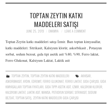
İLETIŞIM
TOPTAN ZEYTIN KATKI
ÜRÜNLER: SITRIK ASIT,
MADDELERI SATIŞI
POTASYUM SORBAT,
JUNE 25, 2019
ENKIMYA
LEAVE A COMMENT
ASKORBIK ASIT,
Toptan Zeytin katkı maddeleri satışı İzmir. Bazı toptan kimyasallar,
katkı maddeleri: Sitrikasit, Kalsiyum klorür, askorbikasit , Potasyun
KALSIYUM, LAKTIK ASIT
sorbat, sodum bezoat, gıda tipi asetik asit %80, %90, Ferro laktat,
Ferro Glukonat, Kalsiyum Laktat, Laktik asit
TOPTAN ZEYTIN
,
TOPTAN ZEYTIN KATKI MADDELERI
AKHISAR
,
ASKORBIKASIT
,
AYDIN
,
EDREMIT
,
FERRO GLUKONAT
,
FERRO LAKTAT
,
GIDA ÇARŞISI
,
GIDA
KIMYASALLARI TOPTAN FIYATLARI
,
GIDA TIPPI ASETIK ASIT
,
IZMIR
,
KALSIYUM KLORÜR
,
KALSIYUM LAKTAT
,
LAKTIK ASIT
,
MANISA
,
POTASYUN SORBAT
,
SITRIKASIT
,
SODUM
BEZOAT
,
TOPTAN SATIŞ
,
ZEYTIN KATKI MADDELERI GIDA ÇARŞISI