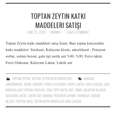
İLETIŞIM
TOPTAN ZEYTIN KATKI
ÜRÜNLER: SITRIK ASIT,
MADDELERI SATIŞI
POTASYUM SORBAT,
JUNE 25, 2019
ENKIMYA
LEAVE A COMMENT
ASKORBIK ASIT,
Toptan Zeytin katkı maddeleri satışı İzmir. Bazı toptan kimyasallar,
katkı maddeleri: Sitrikasit, Kalsiyum klorür, askorbikasit , Potasyun
KALSIYUM, LAKTIK ASIT
sorbat, sodum bezoat, gıda tipi asetik asit %80, %90, Ferro laktat,
Ferro Glukonat, Kalsiyum Laktat, Laktik asit
TOPTAN ZEYTIN
,
TOPTAN ZEYTIN KATKI MADDELERI
AKHISAR
,
ASKORBIKASIT
,
AYDIN
,
EDREMIT
,
FERRO GLUKONAT
,
FERRO LAKTAT
,
GIDA ÇARŞISI
,
GIDA
KIMYASALLARI TOPTAN FIYATLARI
,
GIDA TIPPI ASETIK ASIT
,
IZMIR
,
KALSIYUM KLORÜR
,
KALSIYUM LAKTAT
,
LAKTIK ASIT
,
MANISA
,
POTASYUN SORBAT
,
SITRIKASIT
,
SODUM
BEZOAT
,
TOPTAN SATIŞ
,
ZEYTIN KATKI MADDELERI GIDA ÇARŞISI