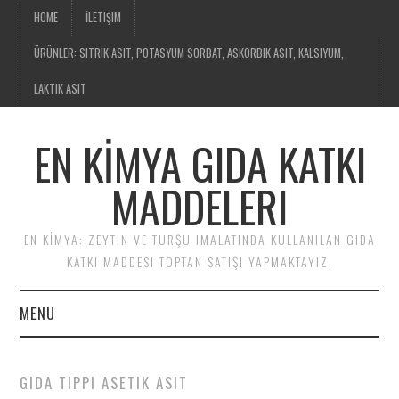
HOME
İLETIŞIM
ÜRÜNLER: SITRIK ASIT, POTASYUM SORBAT, ASKORBIK ASIT, KALSIYUM,
LAKTIK ASIT
EN KİMYA GIDA KATKI
MADDELERI
EN KİMYA: ZEYTIN VE TURŞU IMALATINDA KULLANILAN GIDA
KATKI MADDESI TOPTAN SATIŞI YAPMAKTAYIZ.
MENU
HOME
GIDA TIPPI ASETIK ASIT