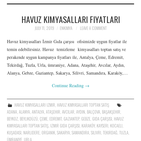
İLETIŞIM
HAVUZ KIMYASALLARI FIYATLARI
ÜRÜNLER: SITRIK ASIT,
JULY 11, 2019
ENKIMYA
LEAVE A COMMENT
POTASYUM SORBAT,
Havuz kimyasalları İzmir Gıda çarşısı ofisimizde uygun fiyatlar ile
ASKORBIK ASIT,
temin edebilirsiniz. Havuz temizleme kimyasalları toptan satış ve
perakende uygun kampanya fiyatları ile, Antalya, Çeme, Edremit,
KALSIYUM, LAKTIK ASIT
Tekirdağ, Tuzla, Urla, ümraniye, Adana, Ataşehir, Avcılar, Aydın,
Alanya, Gebze, Gaziantep, Sakarya, Silivri, Samandıra, Karaköy,…
Continue Reading
→
HAVUZ KIMYASALLARI IZMIR
,
HAVUZ KIMYASALLARI TOPTAN SATIŞ
ADANA
,
ALANYA
,
ANTALYA
,
ATAŞEHIR
,
AVCILAR
,
AYDIN
,
BALÇOVA
,
BAŞAKŞEHIR
,
BEYKOZ
,
BEYLIKDÜZÜ
,
ÇEME
,
EDREMIT
,
GAZIANTEP
,
GEBZE
,
GIDA ÇARŞISI
,
HAVUZ
KIMYASALLARI TOPTAN SATIŞ
,
IZMIR GIDA ÇARŞISI
,
KARAKÖY
,
KAYSERI
,
KOCAELI
,
KUŞADASI
,
NARLIDERE
,
ORGANIK
,
SAKARYA
,
SAMANDIRA
,
SILIVRI
,
TEKIRDAĞ
,
TUZLA
,
ÜMRANIYE
,
URLA