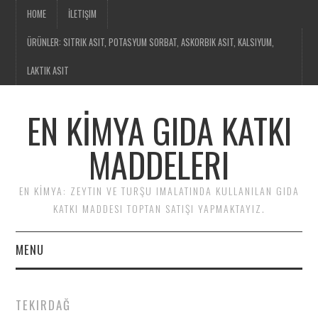
HOME
İLETIŞIM
ÜRÜNLER: SITRIK ASIT, POTASYUM SORBAT, ASKORBIK ASIT, KALSIYUM,
LAKTIK ASIT
EN KİMYA GIDA KATKI
MADDELERI
EN KİMYA: ZEYTIN VE TURŞU IMALATINDA KULLANILAN GIDA
KATKI MADDESI TOPTAN SATIŞI YAPMAKTAYIZ.
MENU
HOME
TEKIRDAĞ